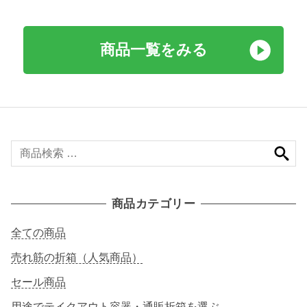
商品一覧をみる
検
索
対
象
商品カテゴリー
:
全ての商品
売れ筋の折箱（人気商品）
セール商品
用途でテイクアウト容器・通販折箱を選ぶ