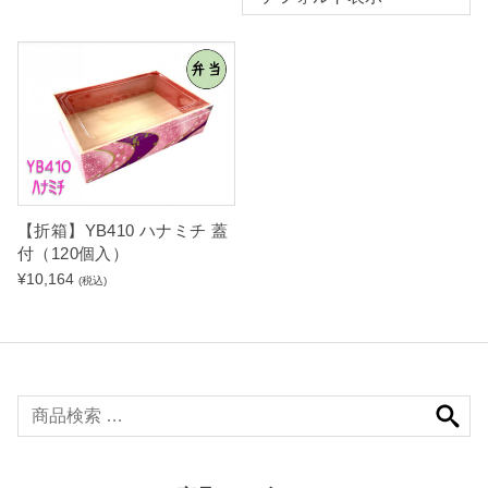
【折箱】YB410 ハナミチ 蓋
付（120個入）
¥
10,164
(税込)
検
索
対
象