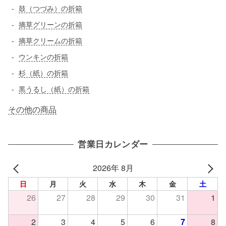
鼓（つづみ）の折箱
摘草グリーンの折箱
摘草クリームの折箱
ウンキンの折箱
杉（紙）の折箱
黒うるし（紙）の折箱
その他の商品
営業日カレンダー
2026年 8月
日
月
火
水
木
金
土
26
27
28
29
30
31
1
2
3
4
5
6
7
8