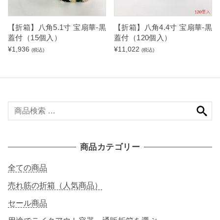
【折箱】八角5.1寸 宝扇華-黒
【折箱】八角4.4寸 宝扇華-黒
蓋付（15個入）
蓋付（120個入）
¥
1,936
¥
11,022
(税込)
(税込)
検
索
対
象
商品カテゴリー
:
全ての商品
売れ筋の折箱（人気商品）
セール商品