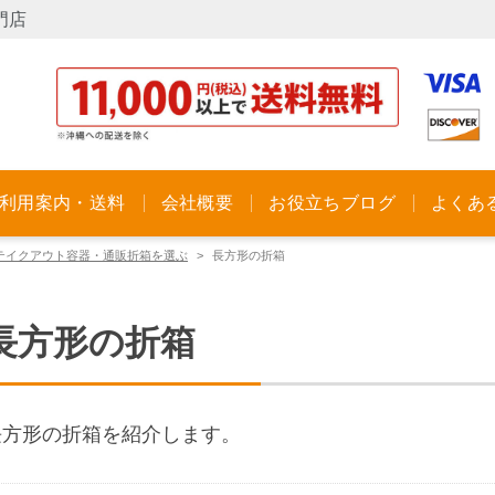
門店
利用案内・送料
会社概要
お役立ちブログ
よくあ
テイクアウト容器・通販折箱を選ぶ
長方形の折箱
長方形の折箱
長方形の折箱を紹介します。