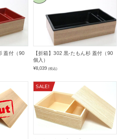
杉 蓋付（90
【折箱】302 黒-たもん杉 蓋付（90
個入）
¥
8,039
(税込)
SALE!