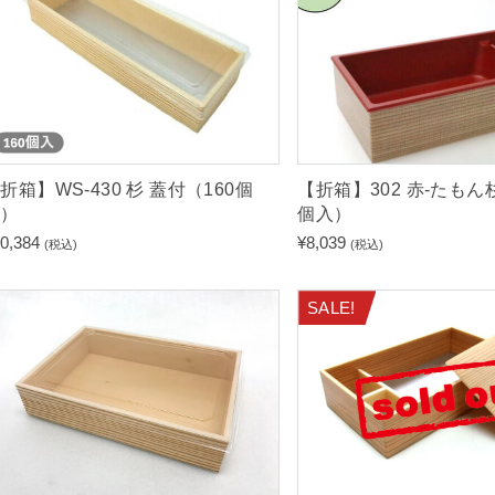
折箱】WS-430 杉 蓋付（160個
【折箱】302 赤-たもん
入）
個入）
0,384
¥
8,039
(税込)
(税込)
SALE!