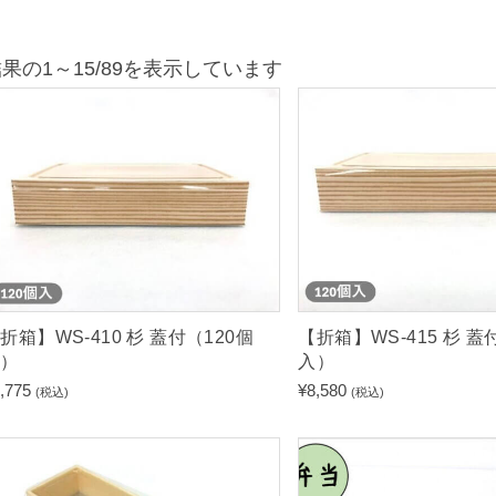
果の1～15/89を表示しています
折箱】WS-410 杉 蓋付（120個
【折箱】WS-415 杉 蓋
入）
入）
,775
¥
8,580
(税込)
(税込)