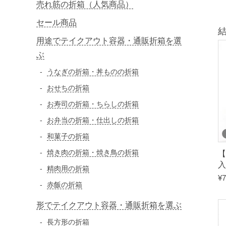
売れ筋の折箱（人気商品）
セール商品
結
用途でテイクアウト容器・通販折箱を選
ぶ
うなぎの折箱・丼ものの折箱
おせちの折箱
お寿司の折箱・ちらしの折箱
お弁当の折箱・仕出しの折箱
和菓子の折箱
焼き肉の折箱・焼き鳥の折箱
【
精肉用の折箱
¥
7
赤飯の折箱
形でテイクアウト容器・通販折箱を選ぶ
長方形の折箱