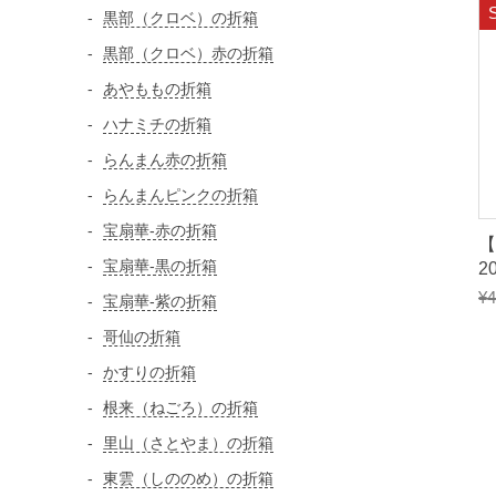
黒部（クロベ）の折箱
黒部（クロベ）赤の折箱
あやももの折箱
ハナミチの折箱
らんまん赤の折箱
らんまんピンクの折箱
宝扇華-赤の折箱
宝扇華-黒の折箱
2
¥
4
宝扇華-紫の折箱
哥仙の折箱
かすりの折箱
根来（ねごろ）の折箱
里山（さとやま）の折箱
東雲（しののめ）の折箱