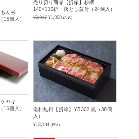
売り切り商品【折箱】杉柄
140×110折 落とし蓋付（24個入）
たもん杉
元
現
¥
3,917
¥
1,958
(税込)
付（15個入）
の
在
価
の
格
価
は
格
¥
は
3
¥
,
1
9
,
1
9
7
5
で
8
し
で
た
す
赤ケヤキ
。
。
折（10個入）
送料無料【折箱】YB302 黒（30個
入）
¥
13,134
(税込)