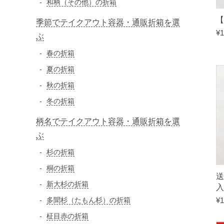
和柄（その他）の折箱
【
季節でテイクアウト容器・通販折箱を選
¥
1
ぶ
春の折箱
夏の折箱
秋の折箱
冬の折箱
柄名でテイクアウト容器・通販折箱を選
ぶ
杉の折箱
桐の折箱
送
新大杉の折箱
多聞杉（たもん杉）の折箱
¥
1
柾目赤の折箱