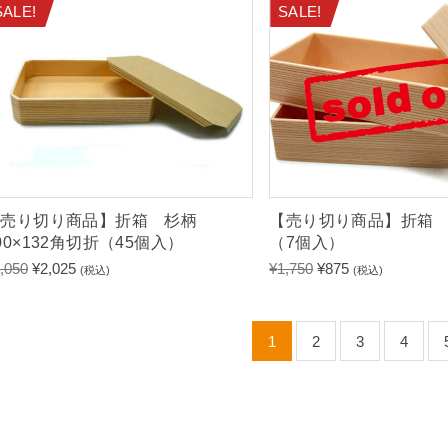
は
格
SALE!
SALE!
¥
は
4
¥
,
2
3
,
6
1
8
8
で
4
し
で
た
す
【売り切り商品】折箱 杉柄
【売り切り商品】折箱 
。
。
00×132角切折（45個入）
（7個入）
元
現
元
現
,050
¥
2,025
¥
1,750
¥
875
(税込)
(税込)
の
在
の
在
価
の
価
の
格
価
格
価
1
2
3
4
は
格
は
格
¥
は
¥
は
4
¥
1
¥
,
2
,
8
0
,
7
7