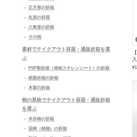
正方形の折箱
丸形の折箱
八角形の折箱
その他
素材でテイクアウト容器・通販折箱を選
【
ぶ
¥
1
PSP製折箱（発砲スチレンシート）の折箱
紙製折箱の折箱
木製の折箱
柄の系統でテイクアウト容器・通販折箱
を選ぶ
木目柄の折箱
花柄（植物）の折箱