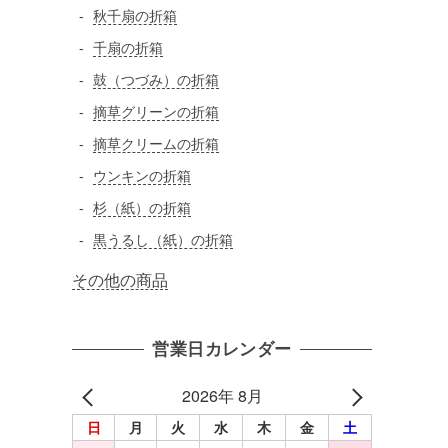
秋千扇の折箱
千扇の折箱
鼓（つづみ）の折箱
摘草グリーンの折箱
摘草クリームの折箱
ウンキンの折箱
杉（紙）の折箱
黒うるし（紙）の折箱
その他の商品
営業日カレンダー
2026年 8月
日
月
火
水
木
金
土