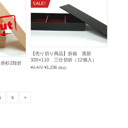
SALE!
【売り切り商品】折箱 黒部
320×110 三仕切折（12個入）
赤杉2段折
元
現
¥
2,472
¥
1,236
(税込)
の
在
価
の
格
価
は
格
¥
は
5
6
2
¥
,
1
4
,
7
2
2
3