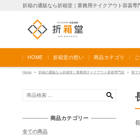
折箱の通販なら折箱堂｜業務用テイクアウト容器専
HOME
折箱堂の想い
商品カテゴリ
ご
Home
折箱の通販なら折箱堂｜業務用テイクアウト容器専門店
形で
検
索
対
象
商品カテゴリー
:
全ての商品