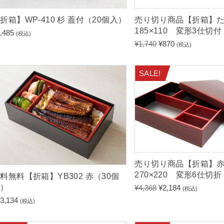
折箱】WP-410 杉 蓋付（20個入）
売り切り商品【折箱】
185×110 変形3仕切
,485
(税込)
元
現
¥
1,740
¥
870
(税込)
の
在
価
の
SALE!
格
価
は
格
¥
は
1
¥
,
8
7
7
4
0
0
で
で
す
売り切り商品【折箱】
し
。
270×220 変形6仕切
料無料【折箱】YB302 赤（30個
た
入）
元
現
¥
4,368
¥
2,184
(税込)
。
の
在
3,134
(税込)
価
の
格
価