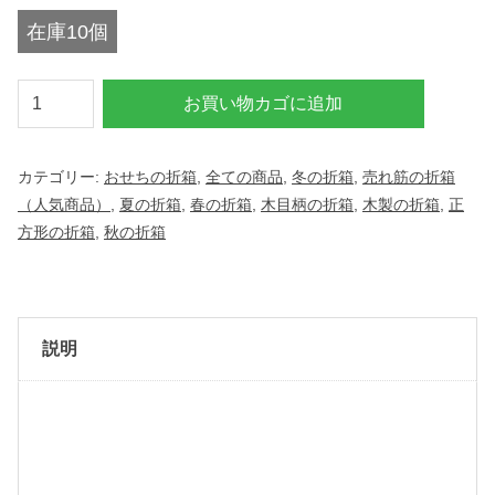
在庫10個
【
お買い物カゴに追加
お
せ
カテゴリー:
おせちの折箱
,
全ての商品
,
冬の折箱
,
売れ筋の折箱
ち
（人気商品）
,
夏の折箱
,
春の折箱
,
木目柄の折箱
,
木製の折箱
,
正
用
方形の折箱
,
秋の折箱
木
箱
】
フ
説明
ァ
ル
カ
タ