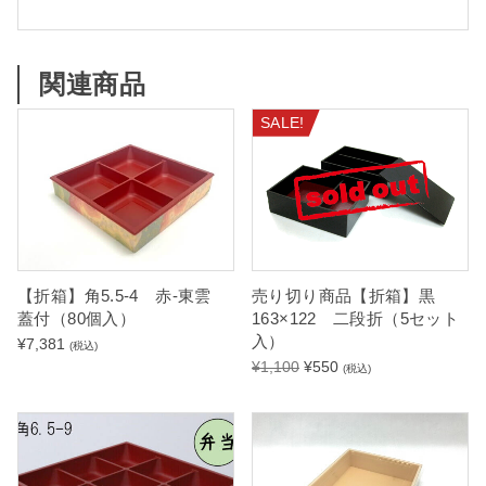
関連商品
SALE!
【折箱】角5.5-4 赤-東雲
売り切り商品【折箱】黒
蓋付（80個入）
163×122 二段折（5セット
入）
¥
7,381
(税込)
元
現
¥
1,100
¥
550
(税込)
の
在
価
の
格
価
は
格
¥
は