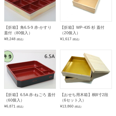
1
¥
,
5
1
5
0
0
0
で
で
す
【折箱】WP-435 杉 蓋付
【折箱】角6.5-9 赤-かすり
し
。
（20個入）
蓋付（80個入）
た
¥
1,617
¥
8,248
(税込)
(税込)
。
【折箱】6.5A 赤-ねごろ 蓋付
【おせち用木箱】桐8寸2段
（60個入）
（6セット入）
¥
6,871
¥
13,860
(税込)
(税込)