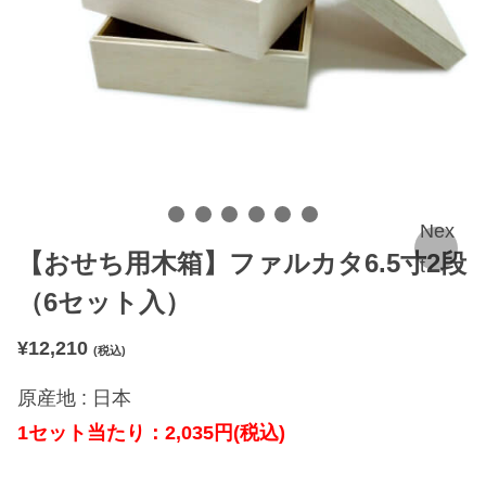
Nex
【おせち用木箱】ファルカタ6.5寸2段
t
（6セット入）
¥
12,210
(税込)
原産地 : 日本
1
セット当たり：2,035
円
(
税込
)