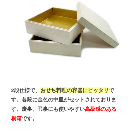
6
.
5
寸
2
段
（
6
セ
ッ
ト
2段仕様で、
おせち料理の容器にピッタリ
で
入
）
す。各段に金色の中皿がセットされておりま
個
す。慶事、弔事にも使いやすい
高級感のある
桐箱
です。