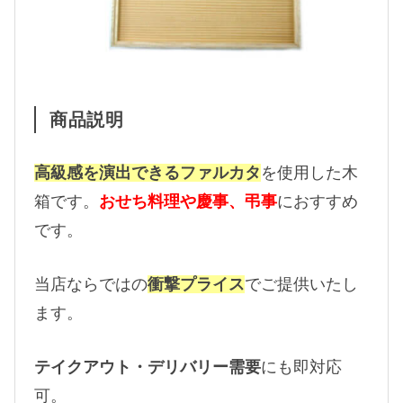
商品説明
高級感を演出できるファルカタ
を使用した木
箱です。
おせち料理や慶事、弔事
におすすめ
です。
当店ならではの
衝撃プライス
でご提供いたし
ます。
テイクアウト・デリバリー需要
にも即対応
可。