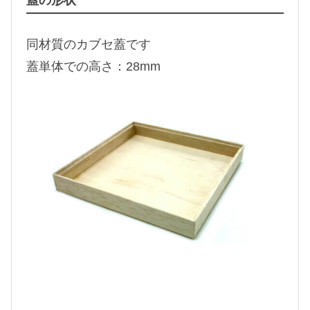
同材質のカブセ蓋です
蓋単体での高さ：28mm