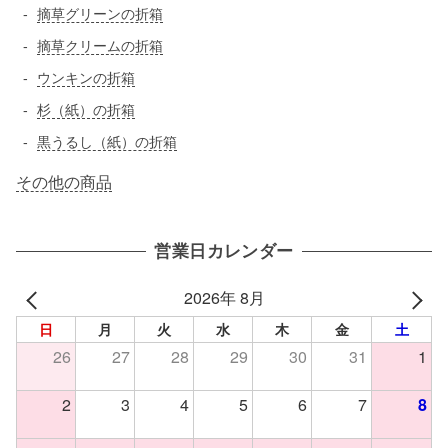
摘草グリーンの折箱
摘草クリームの折箱
ウンキンの折箱
杉（紙）の折箱
黒うるし（紙）の折箱
その他の商品
営業日カレンダー
2026年 8月
日
月
火
水
木
金
土
26
27
28
29
30
31
1
2
3
4
5
6
7
8