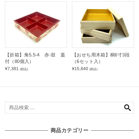
【折箱】角5.5-4 赤-鼓 蓋
【おせち用木箱】桐6寸3段
付（80個入）
（6セット入）
¥
7,381
¥
15,840
(税込)
(税込)
検
索
対
象
商品カテゴリー
: