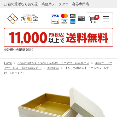
折箱の通販なら折箱堂｜業務用テイクアウト容器専門店
0
Home
折箱の通販なら折箱堂｜業務用テイクアウト容器専門店
季節でテイク
アウト容器・通販折箱を選ぶ
春の折箱
【おせち用木箱】ファルカタ6.5寸2
段（6セット入）