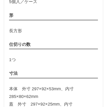
5個入／ケース
形
長方形
仕切りの数
1つ
寸法
本体 外寸 297×92×53mm、内寸
285×80×62mm
蓋 外寸 297×92×25mm、内寸