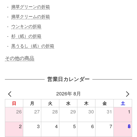
摘草グリーンの折箱
摘草クリームの折箱
ウンキンの折箱
杉（紙）の折箱
黒うるし（紙）の折箱
その他の商品
営業日カレンダー
2026年 8月
日
月
火
水
木
金
土
26
27
28
29
30
31
1
2
3
4
5
6
7
8