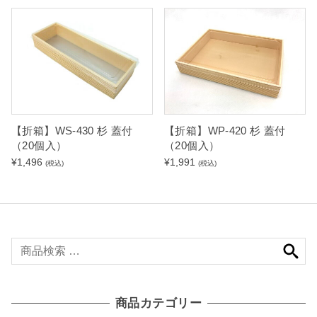
【折箱】WP-420 杉 蓋付
【折箱】WS-430 杉 蓋付
（20個入）
（20個入）
¥
1,991
¥
1,496
(税込)
(税込)
検
索
対
象
商品カテゴリー
: