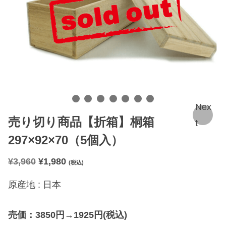
Nex
売り切り商品【折箱】桐箱
t
297×92×70（5個入）
元
現
¥
3,960
¥
1,980
(税込)
の
在
原産地 : 日本
価
の
格
価
売価：
3850
円
→1925
円
(
税込
)
は
格