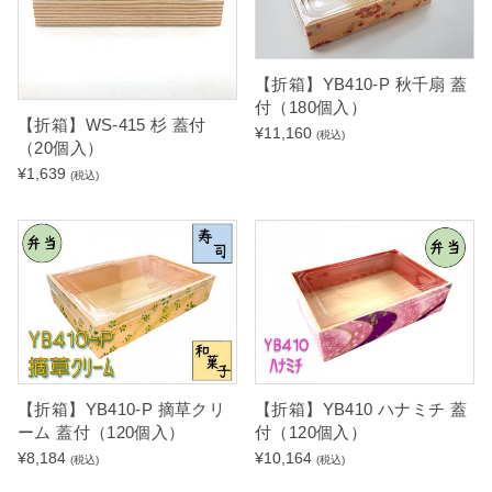
【折箱】YB410-P 秋千扇 蓋
付（180個入）
【折箱】WS-415 杉 蓋付
¥
11,160
(税込)
（20個入）
¥
1,639
(税込)
【折箱】YB410-P 摘草クリ
【折箱】YB410 ハナミチ 蓋
ーム 蓋付（120個入）
付（120個入）
¥
8,184
¥
10,164
(税込)
(税込)