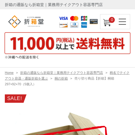
折箱の通販なら折箱堂｜業務用テイクアウト容器専門店
0
Home
折箱の通販なら折箱堂｜業務用テイクアウト容器専門店
柄名でテイク
アウト容器・通販折箱を選ぶ
桐の折箱
売り切り商品【折箱】桐箱
297×92×70（5個入）
SALE!