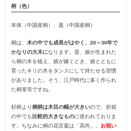
柄（色）
本体（中国産桐）、蓋（中国産桐）
桐は、
木の中でも成長がはやく、20～30年で
かなりの大木に
なります。昔、娘が生まれた
ら桐の木を植え、娘が嫁ぐとき、娘とともに
育ったキリの木をタンスにして持たせる習慣
がありました。そう、江戸時代に多く作られ
た桐箪笥ですね。
杉柄より
桐柄は木目の幅が大きい
ので、折箱
の中でも
比較的大きなもの
に使われておりま
す。ちなみに桐の花言葉は「高尚」。
お祝い