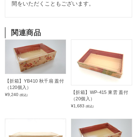
間をいただくこともございます。
関連商品
【折箱】YB410 秋千扇 蓋付
（120個入）
【折箱】WP-415 東雲 蓋付
¥
9,240
(税込)
（20個入）
¥
1,683
(税込)