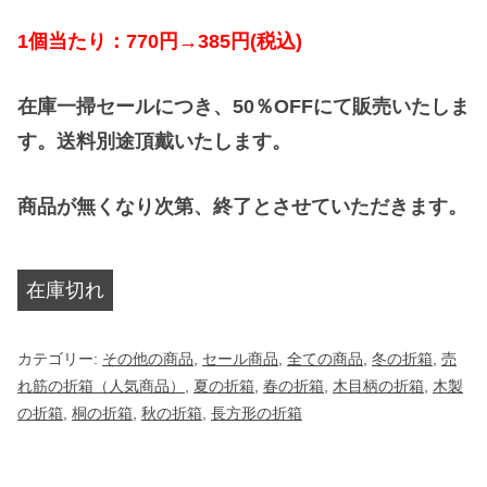
¥
は
1
個当たり：
770
円
→385
円
(
税込
)
3
¥
,
1
在庫一掃セールにつき、
50
％
OFF
にて販売いたしま
9
,
す。送料別途頂戴いたします。
6
9
商品が無くなり次第、終了とさせていただきます。
0
8
で
0
し
で
在庫切れ
た
す
。
。
カテゴリー:
その他の商品
,
セール商品
,
全ての商品
,
冬の折箱
,
売
れ筋の折箱（人気商品）
,
夏の折箱
,
春の折箱
,
木目柄の折箱
,
木製
の折箱
,
桐の折箱
,
秋の折箱
,
長方形の折箱