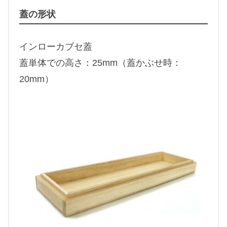
蓋の形状
インローカブセ蓋
蓋単体での高さ：25mm（蓋かぶせ時：
20mm）