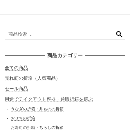
検
索
対
象
商品カテゴリー
:
全ての商品
売れ筋の折箱（人気商品）
セール商品
用途でテイクアウト容器・通販折箱を選ぶ
うなぎの折箱・丼ものの折箱
おせちの折箱
お寿司の折箱・ちらしの折箱