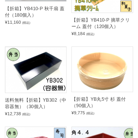
【折箱】YB410-P 秋千扇 蓋
付（180個入）
【折箱】YB410-P 摘草クリ
¥
11,160
(税込)
ーム 蓋付（120個入）
¥
8,184
(税込)
【折箱】YB丸5寸 杉 蓋付
送料無料【折箱】YB302（中
（90個入）
容器無）（30個入）
¥
9,775
¥
12,738
(税込)
(税込)