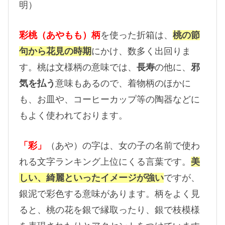
明）
彩桃（あやもも）柄
を使った折箱は、
桃の節
句から花見の時期
にかけ、数多く出回りま
す。桃は文様柄の意味では、
長寿
の他に、
邪
気を払う
意味もあるので、着物柄のほかに
も、お皿や、コーヒーカップ等の陶器などに
もよく使われております。
「彩」
（あや）の字は、女の子の名前で使わ
れる文字ランキング上位にくる言葉です。
美
しい、綺麗といったイメージが強い
ですが、
銀泥で彩色する意味があります。柄をよく見
ると、桃の花を銀で縁取ったり、銀で枝模様