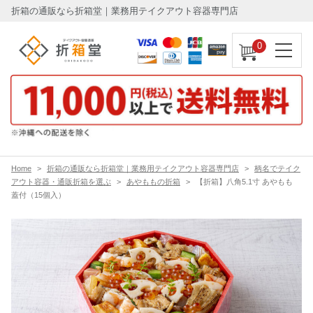
折箱の通販なら折箱堂｜業務用テイクアウト容器専門店
0
Home
折箱の通販なら折箱堂｜業務用テイクアウト容器専門店
柄名でテイク
アウト容器・通販折箱を選ぶ
あやももの折箱
【折箱】八角5.1寸 あやもも
蓋付（15個入）