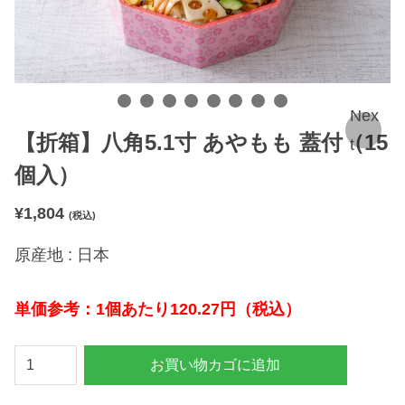
Nex
【折箱】八角5.1寸 あやもも 蓋付（15
t
個入）
¥
1,804
(税込)
原産地 : 日本
単価参考：1個あたり120.27円（税込）
【
お買い物カゴに追加
折