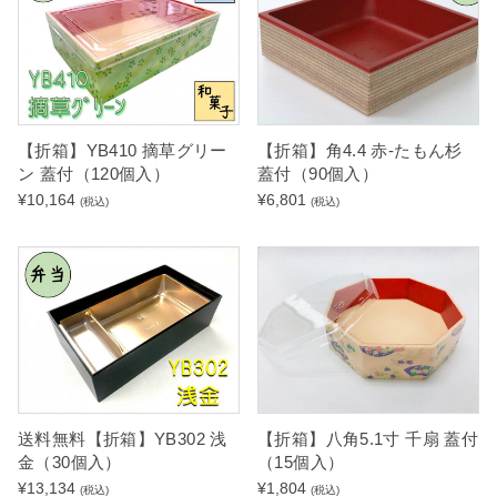
【折箱】YB410 摘草グリー
【折箱】角4.4 赤-たもん杉
ン 蓋付（120個入）
蓋付（90個入）
¥
10,164
¥
6,801
(税込)
(税込)
送料無料【折箱】YB302 浅
【折箱】八角5.1寸 千扇 蓋付
金（30個入）
（15個入）
¥
13,134
¥
1,804
(税込)
(税込)