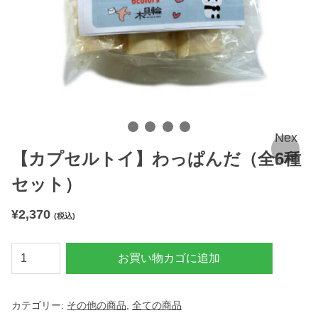
Nex
【カプセルトイ】わっぱんだ（全6種
t
セット）
¥
2,370
(税込)
【
お買い物カゴに追加
カ
プ
カテゴリー:
その他の商品
,
全ての商品
セ