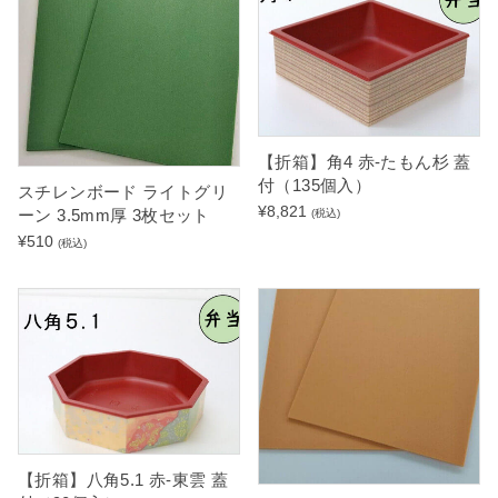
【折箱】角4 赤-たもん杉 蓋
付（135個入）
スチレンボード ライトグリ
¥
8,821
ーン 3.5mm厚 3枚セット
(税込)
¥
510
(税込)
【折箱】八角5.1 赤-東雲 蓋