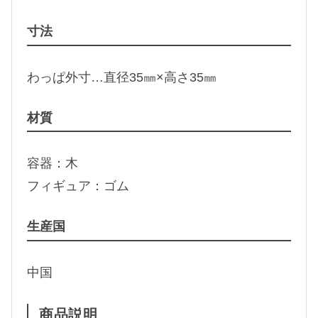
寸法
わっぱ外寸…直径35㎜×高さ35㎜
材質
容器：木
フィギュア：ゴム
生産国
中国
商品説明