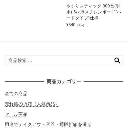
5
やすりスティック 800番(耐
,
水) 5㎜厚スチレンボード(ハ
1
ードタイプ)仕様
6
0
¥
640
(税込)
–
¥
7
,
2
8
検
0
索
対
象
商品カテゴリー
:
全ての商品
売れ筋の折箱（人気商品）
セール商品
用途でテイクアウト容器・通販折箱を選ぶ