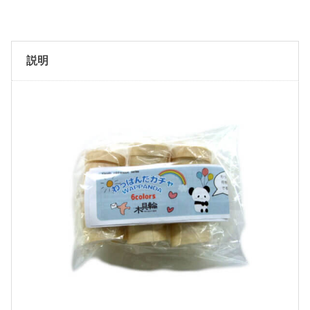
ル
ト
イ
説明
】
わ
っ
ぱ
ん
だ
（
全
6
種
セ
ッ
ト