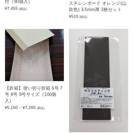
付（90個入）
スチレンボード オレンジ(山
¥
7,455
吹色) 3.5mm厚 3枚セット
(税込)
¥
510
(税込)
【折箱】使い切り折箱 6号 7
号 8号 9号サイズ（100個
入）
価
¥
5,160
–
¥
7,280
(税込)
格
帯
:
¥