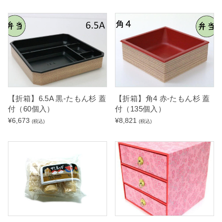
【折箱】6.5A 黒-たもん杉 蓋
【折箱】角4 赤-たもん杉 蓋
付（60個入）
付（135個入）
¥
6,673
¥
8,821
(税込)
(税込)