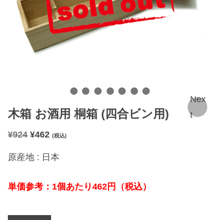
Nex
木箱 お酒用 桐箱 (四合ビン用)
t
元
現
¥
924
¥
462
(税込)
の
在
原産地 : 日本
価
の
格
価
単価参考：1個あたり462円（税込）
は
格
¥
は