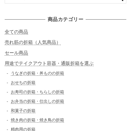
索
対
象
商品カテゴリー
:
全ての商品
売れ筋の折箱（人気商品）
セール商品
用途でテイクアウト容器・通販折箱を選ぶ
うなぎの折箱・丼ものの折箱
おせちの折箱
お寿司の折箱・ちらしの折箱
お弁当の折箱・仕出しの折箱
和菓子の折箱
焼き肉の折箱・焼き鳥の折箱
精肉用の折箱