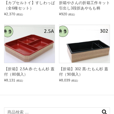
【カプセルトイ】すしわっぱ
折箱やさんの折箱工作キット
（全6種セット）
引出し3段折あやもも柄
¥
2,370
¥
920
(税込)
(税込)
【折箱】2.5A 赤-たもん杉 蓋
【折箱】302 黒-たもん杉 蓋
付（80個入）
付（90個入）
¥
8,131
¥
8,039
(税込)
(税込)
検