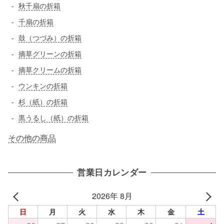
秋千扇の折箱
千扇の折箱
鼓（つづみ）の折箱
摘草グリーンの折箱
摘草クリームの折箱
ウンキンの折箱
杉（紙）の折箱
黒うるし（紙）の折箱
その他の商品
営業日カレンダー
2026年 8月
日
月
火
水
木
金
土