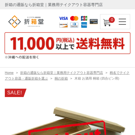
折箱の通販なら折箱堂｜業務用テイクアウト容器専門店
0
Home
折箱の通販なら折箱堂｜業務用テイクアウト容器専門店
柄名でテイク
アウト容器・通販折箱を選ぶ
桐の折箱
木箱 お酒用 桐箱 (四合ビン用)
SALE!