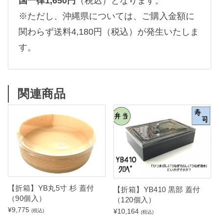
国一律1,650円
（税込）となります。
※ただし、沖縄県については、ご購入金額に
関わらず送料4,180円（税込）が発生いたしま
す。
関連商品
【折箱】YB丸5寸 杉 蓋付
【折箱】YB410 黒部 蓋付
（90個入）
（120個入）
¥
9,775
¥
10,164
(税込)
(税込)