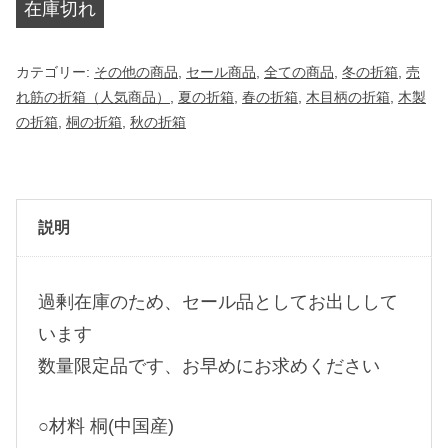
在庫切れ
9
¥
2
4
カテゴリー:
その他の商品
,
セール商品
,
全ての商品
,
冬の折箱
,
売
4
6
れ筋の折箱（人気商品）
,
夏の折箱
,
春の折箱
,
木目柄の折箱
,
木製
で
2
の折箱
,
桐の折箱
,
秋の折箱
し
で
た
す
。
。
説明
過剰在庫のため、セール品としてお出しして
います
数量限定品です、お早めにお求めください
○材料 桐(中国産)