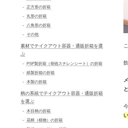
正方形の折箱
丸形の折箱
八角形の折箱
その他
素材でテイクアウト容器・通販折箱を選
ぶ
PSP製折箱（発砲スチレンシート）の折箱
紙製折箱の折箱
木製の折箱
柄の系統でテイクアウト容器・通販折箱
を選ぶ
木目柄の折箱
花柄（植物）の折箱