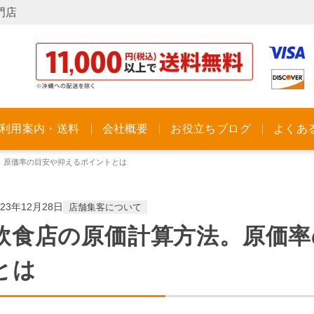
門店
利用案内・送料
会社概要
お役立ちブログ
よくあ
。原価率の目安や抑えるポイントとは
023年12月28日
店舗集客について
飲食店の原価計算方法。原価
とは