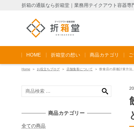
折箱の通販なら折箱堂｜業務用テイクアウト容器専
HOME
折箱堂の想い
商品カテゴリ
ご
Home
お役立ちブログ
店舗集客について
飲食店の原価計算方法
2
検
索
対
象
商品カテゴリー
:
全ての商品