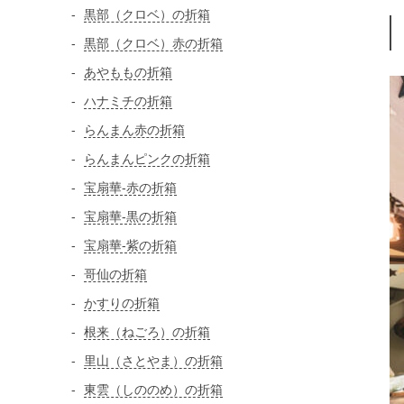
黒部（クロベ）の折箱
黒部（クロベ）赤の折箱
あやももの折箱
ハナミチの折箱
らんまん赤の折箱
らんまんピンクの折箱
宝扇華-赤の折箱
宝扇華-黒の折箱
宝扇華-紫の折箱
哥仙の折箱
かすりの折箱
根来（ねごろ）の折箱
里山（さとやま）の折箱
東雲（しののめ）の折箱