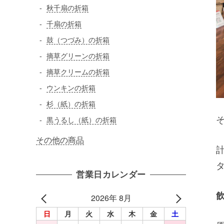
秋千扇の折箱
千扇の折箱
鼓（つづみ）の折箱
摘草グリーンの折箱
摘草クリームの折箱
ウンキンの折箱
杉（紙）の折箱
黒うるし（紙）の折箱
その他の商品
営業日カレンダー
2026年 8月
日
月
火
水
木
金
土