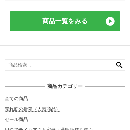
商品一覧をみる
検
索
対
象
商品カテゴリー
:
全ての商品
売れ筋の折箱（人気商品）
セール商品
用途でテイクアウト容器・通販折箱を選ぶ